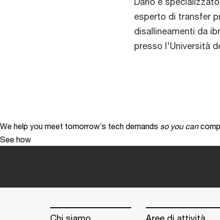
Dario è specializzato 
esperto di transfer pr
disallineamenti da ibri
presso l'Università d
We help you meet tomorrow’s tech demands
so you can
compe
See how
Chi siamo
Aree di attività