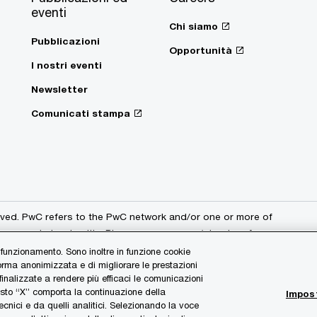
eventi
Chi siamo
Pubblicazioni
Opportunità
I nostri eventi
Newsletter
Comunicati stampa
erved. PwC refers to the PwC network and/or one or more of
 a separate legal entity. Please see pwc.com/structure for
 funzionamento. Sono inoltre in funzione cookie
forma anonimizzata e di migliorare le prestazioni
 finalizzate a rendere più efficaci le comunicazioni
I nostri uffici
Legal e Privacy
asto “X” comporta la continuazione della
Impost
cnici e da quelli analitici. Selezionando la voce