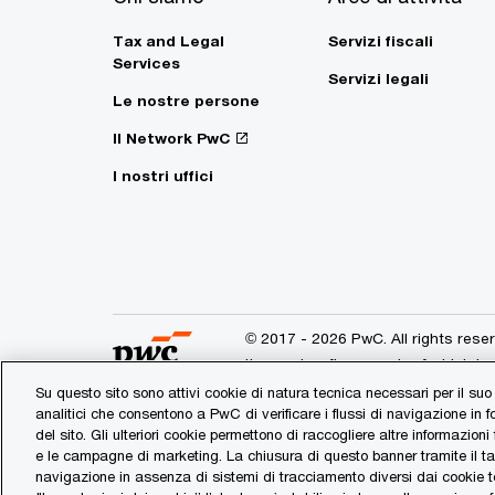
Tax and Legal
Servizi fiscali
Services
Servizi legali
Le nostre persone
Il Network PwC
I nostri uffici
© 2017 - 2026 PwC. All rights res
its member firms, each of which is
further details.
Su questo sito sono attivi cookie di natura tecnica necessari per il suo
analitici che consentono a PwC di verificare i flussi di navigazione in 
del sito. Gli ulteriori cookie permettono di raccogliere altre informazioni
PwC Italia
Contattaci
e le campagne di marketing. La chiusura di questo banner tramite il t
navigazione in assenza di sistemi di tracciamento diversi dai cookie te
Impostazione dei cookie