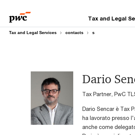
Skip
Skip
to
to
Tax and Legal Se
content
footer
Tax and Legal Services
contacts
s
Dario Sen
Tax Partner, PwC TL
Dario Sencar è Tax 
ha lavorato presso l'
anche come delegato