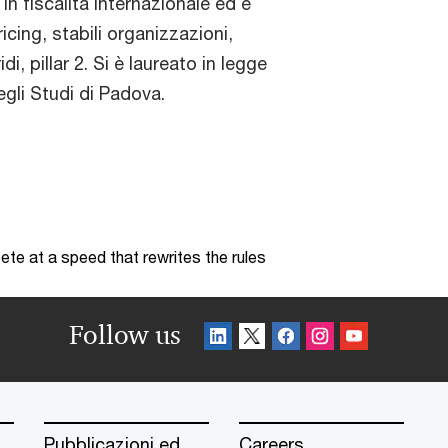
in fiscalità internazionale ed è
icing, stabili organizzazioni,
di, pillar 2. Si è laureato in legge
egli Studi di Padova.
te at a speed that rewrites the rules
Follow us
Pubblicazioni ed
Careers