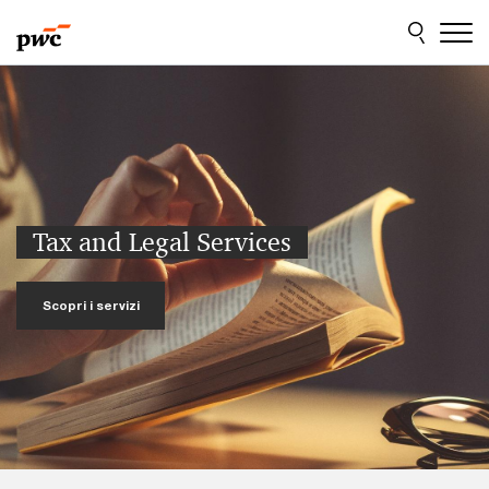
Skip
Skip
to
to
content
footer
Tax and Legal Services
Scopri i servizi