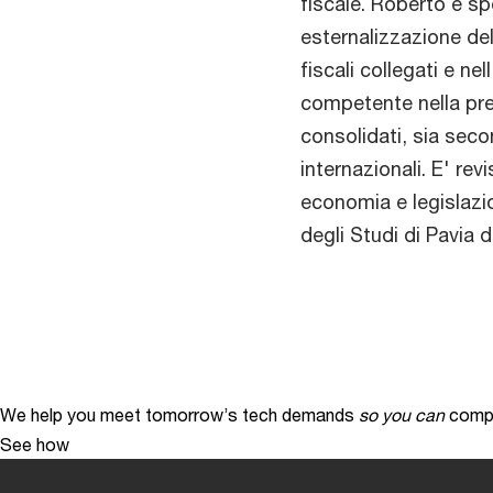
fiscale. Roberto è spe
esternalizzazione del
fiscali collegati e ne
competente nella prep
consolidati, sia second
internazionali. E' revi
economia e legislazi
degli Studi di Pavia 
We help you meet tomorrow’s tech demands
so you can
compe
See how