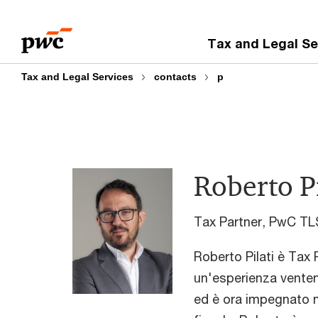
Skip
Skip
to
to
Tax and Legal Se
content
footer
Tax and Legal Services
contacts
p
Roberto Pi
Tax Partner, PwC TL
Roberto Pilati è Tax 
un'esperienza ventenn
ed è ora impegnato n